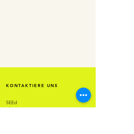
KONTAKTIERE UNS
SEEd
c/o Campus Business Box e.V.
Fraunhoferstr. 13
24118 Kiel